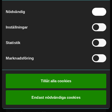
Samtyckesval
Mer information
Nödvändig
Avarn Security
Inställningar
Finlandsgatan 52,
164 74 Kista
Statistik
Mer information
Marknadsföring
Säkerhetsbutik
Vretensborgsvägen 32,
126 30 Hägersten
Tillåt alla cookies
Mer information
Endast nödvändiga cookies
Avarn Security