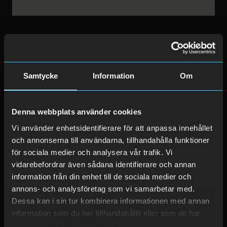
Stockholm har 5 andra platser
Samtycke
Information
Om
Avarn Security (HK)
Denna webbplats använder cookies
Västberga allé 11,
126 30 Hägersten
Vi använder enhetsidentifierare för att anpassa innehållet
och annonserna till användarna, tillhandahålla funktioner
för sociala medier och analysera vår trafik. Vi
Mer information
vidarebefordrar även sådana identifierare och annan
information från din enhet till de sociala medier och
Avarn Security
annons- och analysföretag som vi samarbetar med.
Dessa kan i sin tur kombinera informationen med annan
Västberga allé 9,
126 30 Hägersten
information som du har tillhandahållit eller som de har
samlat in när du har använt deras tjänster.