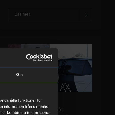
Läs mer
Om
torsdag 10 april 2025
andahålla funktioner för
Avarn Security är ny
n information från din enhet
säkerhetsleverantör åt
 tur kombinera informationen