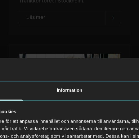
Trafikkontoret i Stockholm.
Läs mer
Information
cookies
e för att anpassa innehållet och annonserna till användarna, tillh
måndag 15 september 2025
vår trafik. Vi vidarebefordrar även sådana identifierare och anna
Avarn Security stänger av chefer
nnons- och analysföretag som vi samarbetar med. Dessa kan i sin