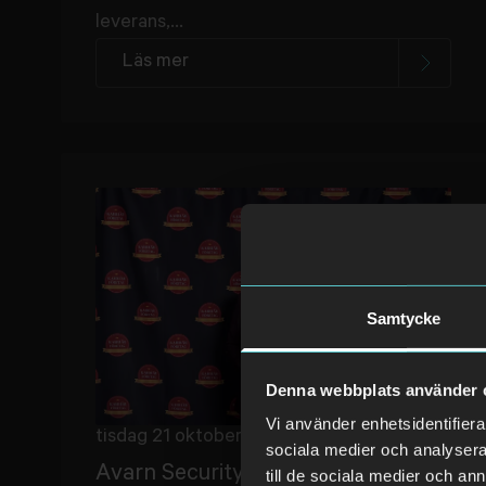
leverans,...
Läs mer
Samtycke
Denna webbplats använder 
Vi använder enhetsidentifierar
tisdag 21 oktober 2025
sociala medier och analysera 
Avarn Security tar emot
till de sociala medier och a