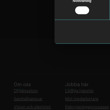
Nödvändig
Om oss
Jobba här
Organisation
Lediga tjänster
Samhällsansvar
Möt medarbetare
Vision och identitet
Rekryteringsprocessen