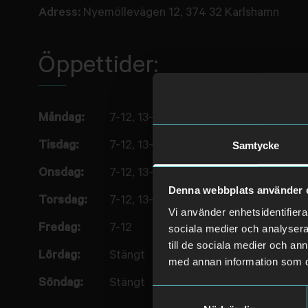
Adress:
Nyemöllevägen 12, 374 32 Karlshamn
Öppettider:
Måndag:
7-12, 13-16
Samtycke
Tisdag:
7-12, 13-16
Onsdag:
7-12, 13-16
Denna webbplats använder 
Torsdag:
7-12, 13-16
Vi använder enhetsidentifierar
Fredag:
7-12
sociala medier och analysera 
till de sociala medier och a
Lördag:
Stängt
med annan information som du 
Söndag:
Stängt
Samtyckesval