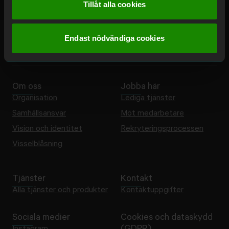
Tillåt alla cookies
Endast nödvändiga cookies
Om oss
Jobba här
Organisation
Lediga tjänster
Samhällsansvar
Möt medarbetare
Vision och identitet
Rekryteringsprocessen
Visselblåsning
Tjänster
Kontakt
Alla tjänster och produkter
Kontaktuppgifter
Sociala medier
Cookies och dataskydd