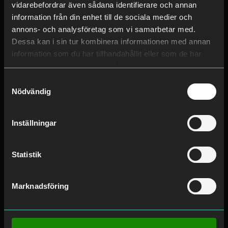
vidarebefordrar även sådana identifierare och annan
information från din enhet till de sociala medier och
annons- och analysföretag som vi samarbetar med.
Dessa kan i sin tur kombinera informationen med annan
information som du har tillhandahållit eller som de har
samlat in när du har använt deras tjänster.
Samtyckesval
Trøndelag har 1 annan plats
Nödvändig
Avarn Security AS
Inställningar
Neptunvegen 6,
7652 Verdal
Statistik
Mer information
Marknadsföring