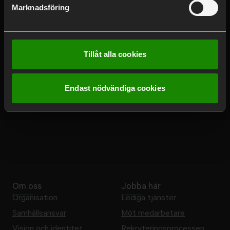
Marknadsföring
Postvegen 2,
6018 Ålesund
Mer information
Tillåt alla cookies
Endast nödvändiga cookies
Om oss
Jobba här
Organisation
Lediga tjänster
Samhällsansvar
Möt medarbetare
Vision och identitet
Rekryteringsprocessen