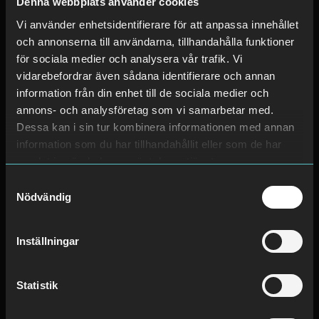
Denna webbplats använder cookies
Vi använder enhetsidentifierare för att anpassa innehållet
och annonserna till användarna, tillhandahålla funktioner
för sociala medier och analysera vår trafik. Vi
vidarebefordrar även sådana identifierare och annan
information från din enhet till de sociala medier och
annons- och analysföretag som vi samarbetar med.
Møre og Romsdal har 2 andra
Dessa kan i sin tur kombinera informationen med annan
platser
information som du har tillhandahållit eller som de har
samlat in när du har använt deras tjänster.
Samtyckesval
Avarn Security AS
Nödvändig
Moldegårdsvegen 5,
6415 Molde
Inställningar
Mer information
Statistik
Avarn Security AS